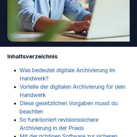
Inhaltsverzeichnis
Was bedeutet digitale Archivierung im
Handwerk?
Vorteile der digitalen Archivierung für dein
Handwerk
Diese gesetzlichen Vorgaben musst du
beachten
So funktioniert revisionssichere
Archivierung in der Praxis
Mit der richtigen Software zur sicheren