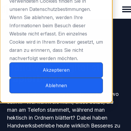
verwendeten Cookies finden Sie in
unseren Datenschutzbestimmungen.
Wenn Sie ablehnen, werden Ihre
H
Informationen beim Besuch dieser
Dokumentation
o
Website nicht erfasst. Ein einzelnes
m
Cookie wird in Ihrem Browser gesetzt, um
Revisionssichere
e
daran zu erinnern, dass Sie nicht
Archivierung im
p
nachverfolgt werden möchten.
a
Handwerk: digital statt
g
Akzeptieren
Papierberge
e
Ablehnen
„Moment, die Rechnung müsste hier irgendwo
sein ...“ Wer kennt sie nicht, diese Sätze, die
man am Telefon stammelt, während man
hektisch in Ordnern blättert? Dabei haben
Handwerksbetriebe heute wirklich Besseres zu