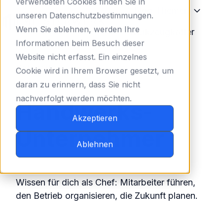
verwendeten Cookies finden Sie in
Blog-Themen
unseren Datenschutzbestimmungen.
Wenn Sie ablehnen, werden Ihre
Werkzeugkoffer
S
Informationen beim Besuch dieser
t
Website nicht erfasst. Ein einzelnes
Kategorie
a
Cookie wird in Ihrem Browser gesetzt, um
r
daran zu erinnern, dass Sie nicht
t
nachverfolgt werden möchten.
Handwerks-
s
Akzeptieren
e
Unternehmer
i
Ablehnen
t
e
Wissen für dich als Chef: Mitarbeiter führen,
den Betrieb organisieren, die Zukunft planen.