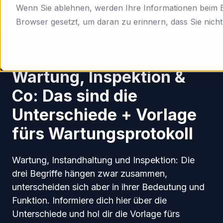
Wenn Sie ablehnen, werden Ihre Informationen beim Be
Browser gesetzt, um daran zu erinnern, dass Sie nich
H
Digitale Formulare
o
m
Wartung, Inspektion &
e
Co: Das sind die
p
a
Unterschiede + Vorlage
g
fürs Wartungsprotokoll
e
Wartung, Instandhaltung und Inspektion: Die
drei Begriffe hängen zwar zusammen,
unterscheiden sich aber in ihrer Bedeutung und
Funktion. Informiere dich hier über die
Unterschiede und hol dir die Vorlage fürs