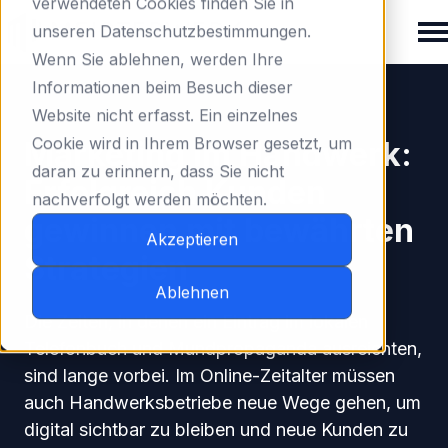
verwendeten Cookies finden Sie in
unseren Datenschutzbestimmungen.
Wenn Sie ablehnen, werden Ihre
H
Informationen beim Besuch dieser
Marketing
o
Website nicht erfasst. Ein einzelnes
m
Cookie wird in Ihrem Browser gesetzt, um
Marketing im Handwerk:
e
daran zu erinnern, dass Sie nicht
Erfolgreich Kunden
p
nachverfolgt werden möchten.
a
gewinnen mit bewährten
g
Akzeptieren
Strategien
e
Ablehnen
Die Zeiten, in denen ein Eintrag im lokalen
Telefonbuch und Mundpropaganda ausreichten,
sind lange vorbei. Im Online-Zeitalter müssen
auch Handwerksbetriebe neue Wege gehen, um
digital sichtbar zu bleiben und neue Kunden zu