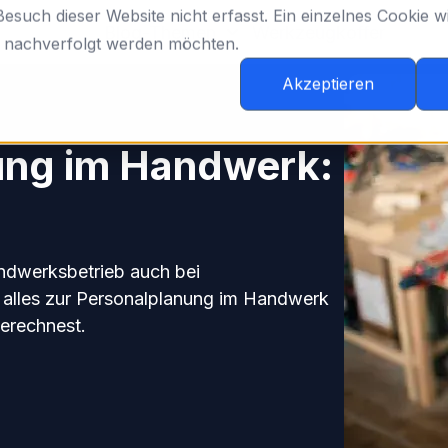
such dieser Website nicht erfasst. Ein einzelnes Cookie wi
Blog-Themen
Werkzeugkoffer
t nachverfolgt werden möchten.
Akzeptieren
ung im Handwerk:
andwerksbetrieb auch bei
s alles zur Personalplanung im Handwerk
erechnest.