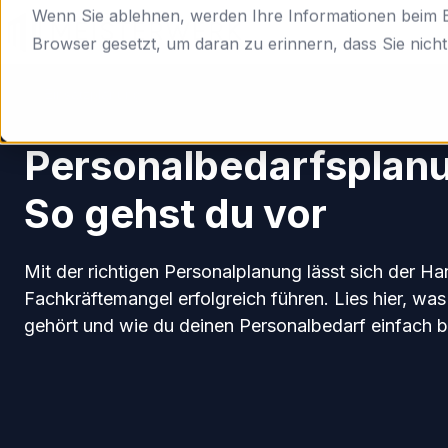
Wenn Sie ablehnen, werden Ihre Informationen beim Be
Browser gesetzt, um daran zu erinnern, dass Sie nich
H
Einsatzplanung
o
m
Personalbedarfsplan
e
p
So gehst du vor
a
g
e
Mit der richtigen Personalplanung lässt sich der H
Fachkräftemangel erfolgreich führen. Lies hier, wa
gehört und wie du deinen Personalbedarf einfach b