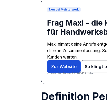
Neu bei Meisterwerk
Frag Maxi - die 
für Handwerksb
Maxi nimmt deine Anrufe entge
dir eine Zusammenfassung. So 
Kunden warten.
Zur Website
So klingt 
*Deutsche Server & DSGVO konform
De
finition P