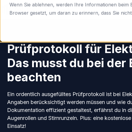
Wenn Sie ablehnen, werden Ihre Informationen beim Be
Browser gesetzt, um daran zu erinnern, dass Sie nich
H
Digitale Formulare
o
m
Prüfprotokoll für Elek
e
p
Das musst du bei der 
a
g
beachten
e
Ein ordentlich ausgefülltes Prüfprotokoll ist bei El
Angaben berücksichtigt werden müssen und wie d
Dokumentation effizient gestaltest, erfährst du in 
Augenrollen und Stirnrunzeln. Plus: eine kostenlos
Einsatz!