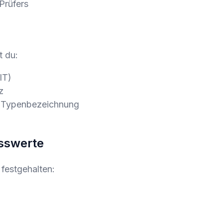
Prüfers
t du:
IT)
z
 Typenbezeichnung
sswerte
festgehalten: