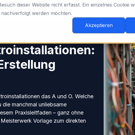
such dieser Website nicht erfasst. Ein einzelnes Cookie wi
Blog-Themen
Werkzeugkoffer
t nachverfolgt werden möchten.
Akzeptieren
troinstallationen:
Erstellung
ektroinstallationen das A und O. Welche
u die manchmal unliebsame
diesem Praxisleitfaden – ganz ohne
e Meisterwerk Vorlage zum direkten