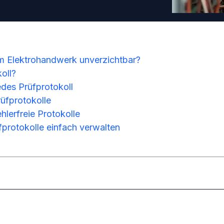
im Elektrohandwerk unverzichtbar?
oll?
des Prüfprotokoll
rüfprotokolle
ehlerfreie Protokolle
fprotokolle einfach verwalten