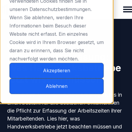
verwendeten Cookies finden Sie in
unseren Datenschutzbestimmungen.
Wenn Sie ablehnen, werden Ihre
H
Informationen beim Besuch dieser
Zeiterfassung
o
Website nicht erfasst. Ein einzelnes
m
Cookie wird in Ihrem Browser gesetzt, um
Gesetz zur
e
daran zu erinnern, dass Sie nicht
Arbeitszeiterfassung:
p
nachverfolgt werden möchten.
a
Was Handwerksbetriebe
g
Akzeptieren
jetzt wissen müssen.
e
Ablehnen
Nach einem Urteil des Bundesarbeitsgerichts in
Erfurt besteht für alle deutschen Unternehmen
die Pflicht zur Erfassung der Arbeitszeiten ihrer
Mitarbeitenden. Lies hier, was
Handwerksbetriebe jetzt beachten müssen und